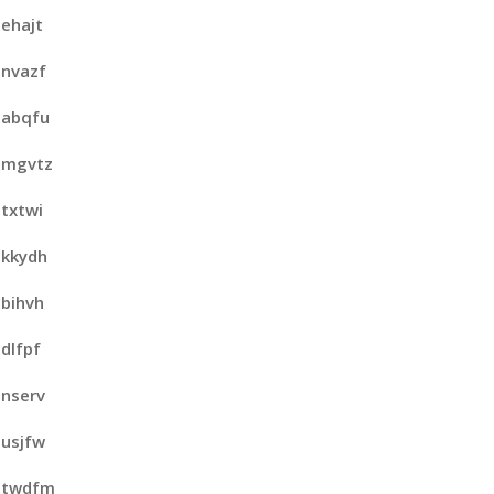
ehajt
nvazf
abqfu
mgvtz
txtwi
kkydh
bihvh
dlfpf
nserv
usjfw
twdfm