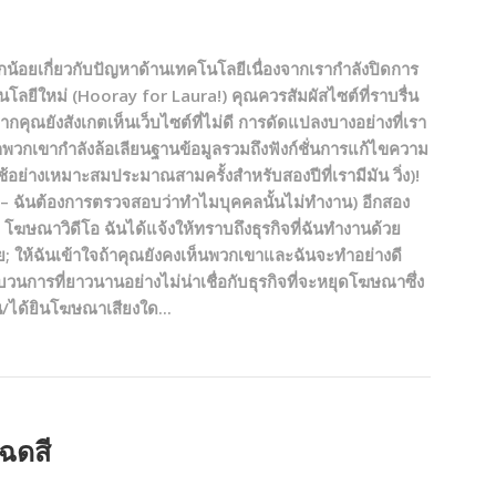
เล็กน้อยเกี่ยวกับปัญหาด้านเทคโนโลยีเนื่องจากเรากำลังปิดการ
นโลยีใหม่ (Hooray for Laura!) คุณควรสัมผัสไซต์ที่ราบรื่น
ากคุณยังสังเกตเห็นเว็บไซต์ที่ไม่ดี การดัดแปลงบางอย่างที่เรา
กพวกเขากำลังล้อเลียนฐานข้อมูลรวมถึงฟังก์ชั่นการแก้ไขความ
ใช้อย่างเหมาะสมประมาณสามครั้งสำหรับสองปีที่เรามีมัน วิ่ง)!
ไว้ – ฉันต้องการตรวจสอบว่าทำไมบุคคลนั้นไม่ทำงาน) อีกสอง
: โฆษณาวิดีโอ ฉันได้แจ้งให้ทราบถึงธุรกิจที่ฉันทำงานด้วย
ดาย; ให้ฉันเข้าใจถ้าคุณยังคงเห็นพวกเขาและฉันจะทำอย่างดี
ะบวนการที่ยาวนานอย่างไม่น่าเชื่อกับธุรกิจที่จะหยุดโฆษณาซึ่ง
็น/ได้ยินโฆษณาเสียงใด...
เฉดสี