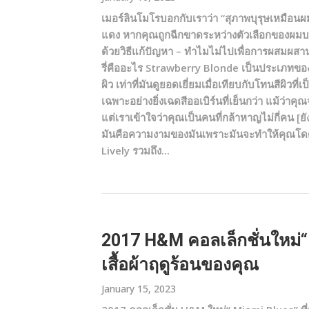
เมอร์ลินโมโรบอกกับเราว่า “สุภาพบุรุษเหมือนผ
แดง หากคุณถูกฉีกขาดระหว่างตัวเลือกของผมบลอน
ด้วยวิธีแก้ปัญหา – ทำไมไม่ไปเพื่อการผสมผสานท
รี่คืออะไร Strawberry Blonde เป็นประเภทของสี
ผิว เท่าที่มันดูยอดเยี่ยมเมื่อเทียบกับโทนสีผิวท
เฉพาะอย่างยิ่งเฉดสีออเบิร์นที่เย็นกว่า แม้ว่
แต่เราเข้าใจว่าคุณเป็นคนที่กล้าหาญไม่กี่คน [ย
มันคือความงามของมันเพราะมันจะทำให้คุณโด
Lively รวมถึง...
2017 H&M คอลเล็กชั่นใหม่“ M
เสื้อผ้าฤดูร้อนของคุณ
January 15, 2023