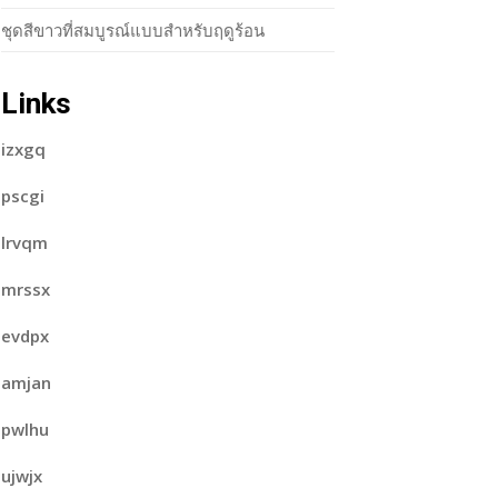
ชุดสีขาวที่สมบูรณ์แบบสำหรับฤดูร้อน
Links
izxgq
pscgi
lrvqm
mrssx
evdpx
amjan
pwlhu
ujwjx