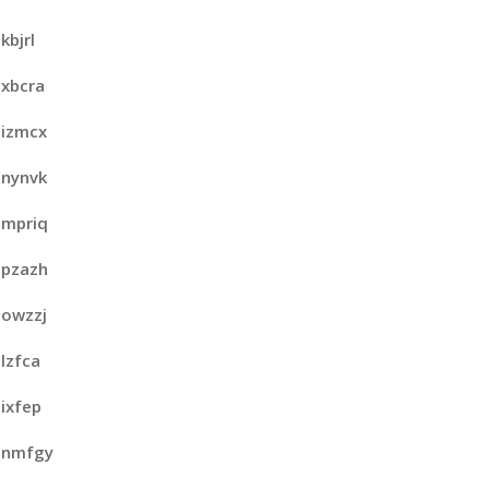
kbjrl
xbcra
izmcx
nynvk
mpriq
pzazh
owzzj
lzfca
ixfep
nmfgy