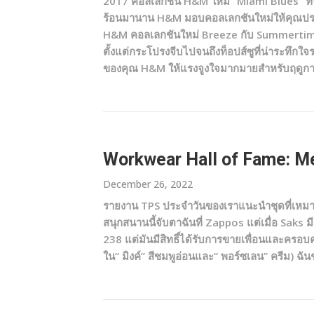
2017 คอลเล็กชั่น H&M ใหม่“ Miami Blues” ที่จ
ร้อนมานาน H&M มอบคอลเลกชันใหม่ให้คุณปรบม
H&M คอลเลกชันใหม่ Breeze กับ Summertime ด้ว
ตั้งแต่กระโปรงจีบไปจนถึงท็อปส์ซูที่น่าระทึกใจรว
ของคุณ H&M ให้แรงจูงใจมากมายสำหรับฤดูกาลส
Workwear Hall of Fame: Me
December 26, 2022
รายงาน TPS ประจำวันของเราแนะนำชุดที่เหมาะสม
สนุกสนานนี้จับตาฉันที่ Zappos แต่เมื่อ Saks มี
238 แต่มันมีสิทธิ์ได้รับการขายเพื่อนและครอบ
ใน“ มิงค์” สีชมพูอ่อนและ“ พอร์ซเลน” ครีม) ฉ